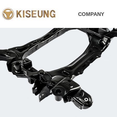
COMPANY
CEO인사말
개요
경영목표
비전
사훈
기업문화
사업전략
오시는길